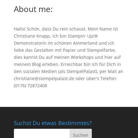
About me:
Hallo! Schön, dass Du rein schaust. Mein Name ist
Christiane Knapp, ich bin Stampin' Up!®
Demonstratorin im schönen Ammerland und ich
liebe das Gestalten mit Papier und Stempelfarbe,
dies kannst Du auf meinen
Workshops
und hier auf
meinem Blog erleben. Erreichbar bin ich für Dich in
den sozialen Medien (als StempelPalast), per Mail an
christiane@stempelpalast.de
oder über's Telefon:
(0176) 72872408
Suchst Du etwas Bestimmtes?